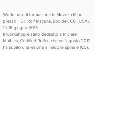
Workshop di formazione in Move In Mind
presso il Dr. Rolf Institute, Boulder, CO (USA),
14-16 giugno 2013.
Il workshop è stato dedicato a Michael
Mathieu, Certified Rolfer, che nell'agosto 2012
ha subito una lesione al midollo spinale (C5).
Michael venne al workshop con la sua
compagna, Beth. Qui puoi vedermi mentre
supporto Beth e Michael perché trovino un
nuovo modo di danzare insieme (prima
dell'infortunio praticavano Contact
Improvisation, una forma di danza in cui i
punti di contatto fisico forniscono il punto di
partenza per l'esplorazione attraverso il
movimento).
Se sei un professionista nella
riabilitazione interessato a integrare
il Move In Mind
™ nella tua pratica,